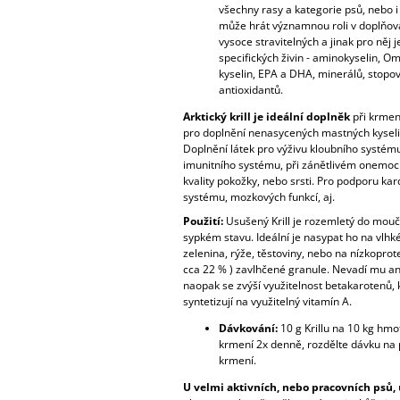
všechny rasy a kategorie psů, nebo i
může hrát významnou roli v doplňov
vysoce stravitelných a jinak pro něj 
specifických živin - aminokyselin, 
kyselin, EPA a DHA, minerálů, stopov
antioxidantů.
Arktický krill je ideální doplněk
při krmen
pro doplnění nenasycených mastných kyselin
Doplnění látek pro výživu kloubního systém
imunitního systému, při zánětlivém onemocně
kvality pokožky, nebo srsti. Pro podporu ka
systému, mozkových funkcí, aj.
Použití:
Usušený Krill je rozemletý do mouč
sypkém stavu. Ideální je nasypat ho na vlhk
zelenina, rýže, těstoviny, nebo na nízkoprot
cca 22 % ) zavlhčené granule. Nevadí mu an
naopak se zvýší využitelnost betakarotenů, 
syntetizují na využitelný vitamín A.
Dávkování:
10 g Krillu na 10 kg hmo
krmení 2x denně, rozdělte dávku na 
krmení.
U velmi aktivních, nebo pracovních psů,