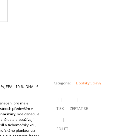
Kategorie
:
Doplňky Stravy
0 %, EPA - 10 %, DHA - 6
označení pro malé
ceánech především v
TISK
ZEPTAT SE
 norštiny
, kde označuje
cně se ale používají
ill a tichomořský krill,
SDÍLET
mořského planktonu z
á cihlově červenou barvu