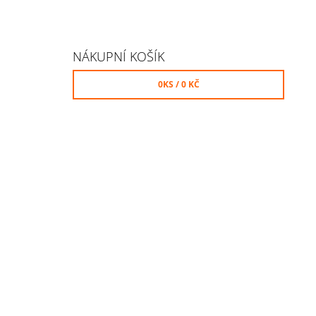
NÁKUPNÍ KOŠÍK
0
KS /
0 KČ