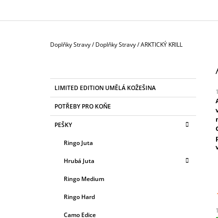
Domů
Doplňky Stravy
/
Doplňky Stravy
/
ARKTICKÝ KRILL
P
O
S
K
Přeskočit
LIMITED EDITION UMĚLÁ KOŽEŠINA
T
A
kategorie
T
R
POTŘEBY PRO KOŇE
E
A
G
j
PEŠKY
5
N
O
z
R
N
Ringo Juta
I
Í
h
E
Hrubá Juta
P
A
Ringo Medium
N
Ringo Hard
E
Camo Edice