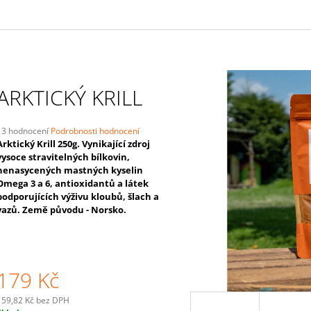
ARKTICKÝ KRILL
Průměrné
13 hodnocení
Podrobnosti hodnocení
hodnocení
Arktický Krill 250g. Vynikající zdroj
produktu
vysoce stravitelných bílkovin,
e
nenasycených mastných kyselin
,0
Omega 3 a 6, antioxidantů a látek
podporujících výživu kloubů, šlach a
5
vazů. Země původu - Norsko.
vězdiček.
179 Kč
159,82 Kč bez DPH