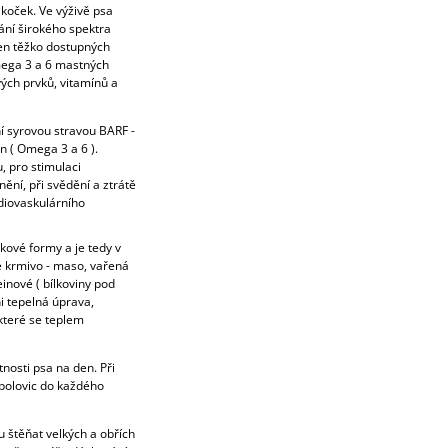
 koček. Ve výživě psa
ání širokého spektra
jen těžko dostupných
Omega 3 a 6 mastných
ých prvků, vitamínů a
í syrovou stravou BARF -
 ( Omega 3 a 6 ).
u,
pro stimulaci
ní, při svědění a ztrátě
rdiovaskulárního
kové formy a je tedy v
é krmivo - maso, vařená
einové ( bílkoviny pod
i tepelná úprava,
které se teplem
tnosti psa na den. Při
polovic do každého
u štěňat velkých a obřích