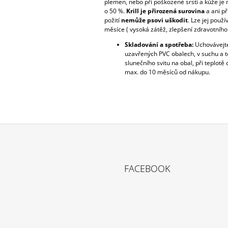
plemen, nebo při poškozené srsti a kůže je
o 50 %.
Krill je přirozená surovina
a ani p
požití
nemůže psovi uškodit
. Lze jej použí
měsíce ( vysoká zátěž, zlepšení zdravotního s
Skladování a spotřeba:
Uchovávejte 
uzavřených PVC obalech, v suchu a 
slunečního svitu na obal, při teplotě
max. do 10 měsíců od nákupu.
FACEBOOK