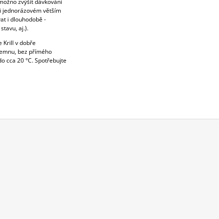
 možno zvýšit dávkování
ři jednorázovém větším
vat i dlouhodobě -
tavu, aj.).
Krill v dobře
temnu, bez přímého
 do cca 20 °C. Spotřebujte