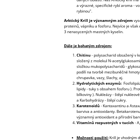
a výrazné, specifické rybí aroma - vo
rybinou".
Arktický Krill je významným zdrojem
vyso
proteinů, vápníku a fosforu. Nejvíce je vša
3 nenasycených mastných kyselin.
Dále je bohatým zdrojem:
Chitinu
- polysacharid obsažený v kut
složený z molekul
N-acetylglukosamin
složkou mukopolysacharidů - glykos
podílí na tvorbě mezibuněčné hmoty v
chrupavka, vazy, šlachy, aj.
Hydrolytických enzymů:
Fosfolipá
lipidy - tuky s obsahem fosforu ).
Pro
bílkoviny ).
Nukleázy
- štěpí nukleové
a
Karbohydrázy
- štěpí cukry.
Karotenoidů
-
Kantaxantinu a Astaxa
barviva a antioxidanty. Betakarotenu
významný antioxidant a přírodní bar
Vitamínů
rozpustných v tucích
- A,
Možnosti použití:
Krill je vhodným 