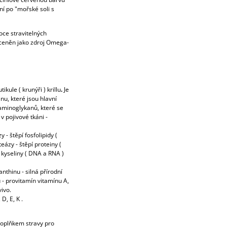
ní po "mořské soli s
ce stravitelných
k ceněn jako zdroj Omega-
ikule ( krunýři ) krillu
.
Je
u, které jsou hlavní
aminoglykanů,
které se
 pojivové tkáni -
zy
- štěpí fosfolipidy (
teázy
- štěpí proteiny (
 kyseliny ( DNA a RNA )
nthinu - silná přírodní
 - provitamín vitamínu A,
vivo.
 D, E, K .
doplňkem stravy pro