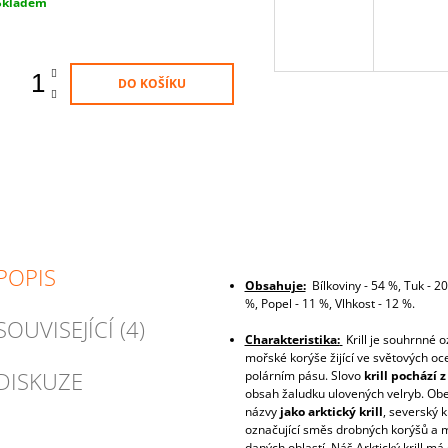
Měrná
Skladem
ena:
DO KOŠÍKU
POPIS
Obsahuje:
Bílkoviny - 54 %, Tuk - 2
%, Popel - 11 %, Vlhkost - 12 %.
SOUVISEJÍCÍ (4)
Charakteristika:
Krill je souhrnné 
mořské korýše žijící ve světových o
DISKUZE
polárním pásu. Slovo
krill pochází z
obsah žaludku ulovených velryb. Obe
názvy
jako arktický krill
, severský kr
označující směs drobných korýšů a 
daných oblastí. Náš Arktický krill m