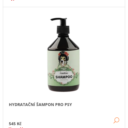
J
E
M
E
HYDRATAČNÍ ŠAMPON PRO PSY
DE
545 Kč