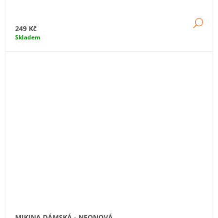
DE
249 Kč
Skladem
MIKINA DÁMSKÁ - NEONOVÁ