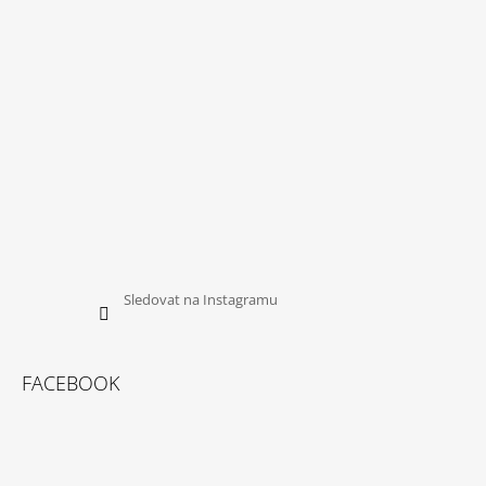
P
Í
I
S
U
Sledovat na Instagramu
FACEBOOK