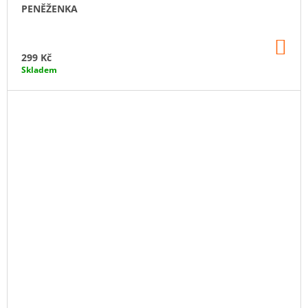
PENĚŽENKA
DO
KO
299 Kč
Skladem