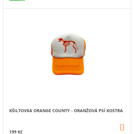
J
E
M
E
KŠILTOVKA ORANGE COUNTY - ORANŽOVÁ PSÍ KOSTRA
DO
KO
199 Kč