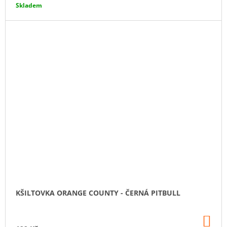
Skladem
KŠILTOVKA ORANGE COUNTY - ČERNÁ PITBULL
DO
KO