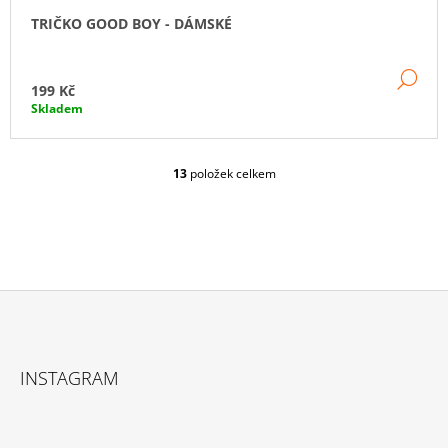
TRIČKO GOOD BOY - DÁMSKÉ
DE
199 Kč
Skladem
13
položek celkem
O
V
L
Á
D
A
C
Í
P
Z
R
Á
V
INSTAGRAM
P
K
Y
A
V
T
Ý