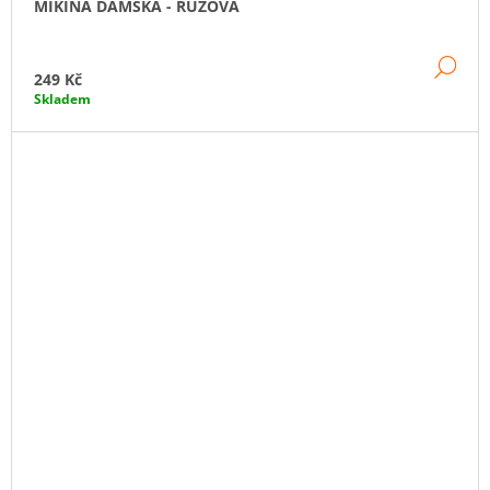
MIKINA DÁMSKÁ - RŮŽOVÁ
DE
249 Kč
Skladem