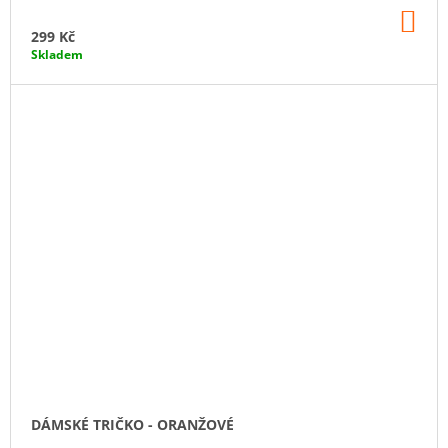
DO
KO
299 Kč
Skladem
DÁMSKÉ TRIČKO - ORANŽOVÉ