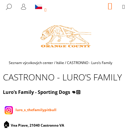
K
Přejít
NÁKUP
M
HLEDAT
na
KOŠÍK
O
PŘIHLÁŠENÍ
ZPĚT
ZPĚT
obsah
Š
Í
C
K
O
P
O
T
Domů
Seznam výcvikových center
/
Itálie
/
CASTRONNO - Luro’s Family
Ř
CASTRONNO - LURO’S FAMILY
E
B
U
Luro’s Family - Sporting Dogs 👊🏻
J
E
luro_s_thefamilypitbull
T
E
🏠
Vea Piave, 21040 Castronno VA
N