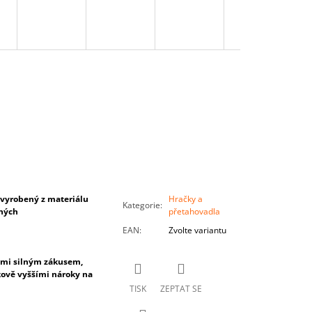
 vyrobený z materiálu
Hračky a
Kategorie
:
vných
přetahovadla
EAN
:
Zvolte variantu
lmi silným zákusem,
kově vyššími nároky na
TISK
ZEPTAT SE