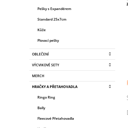
L
Pešky s Expandérem
c
Standard 25x7cm
Kůže
Plovací pešky
OBLEČENÍ
VÝCVIKOVÉ SETY
MERCH
HRAČKY A PŘETAHOVADLA
Ringo Ring
Bally
Fleecové Přetahovadla