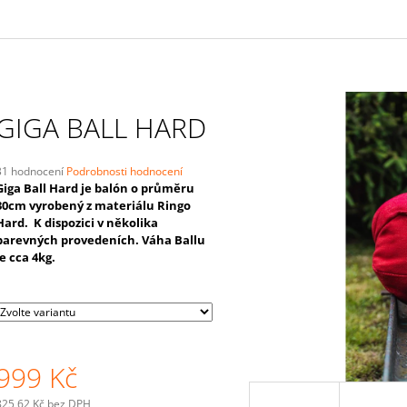
GIGA BALL HARD
Průměrné
31 hodnocení
Podrobnosti hodnocení
hodnocení
Giga Ball Hard je balón o průměru
produktu
30cm vyrobený z materiálu Ringo
e
Hard. K dispozici v několika
,0
barevných provedeních. Váha Ballu
je cca 4kg.
5
vězdiček.
999 Kč
825,62 Kč bez DPH