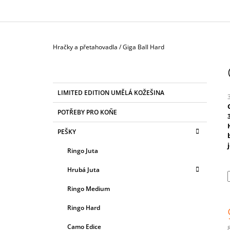
Domů
Hračky a přetahovadla
/
Giga Ball Hard
P
O
S
K
Přeskočit
LIMITED EDITION UMĚLÁ KOŽEŠINA
T
A
kategorie
T
R
POTŘEBY PRO KOŇE
E
A
G
j
PEŠKY
5
N
O
z
R
N
Ringo Juta
I
Í
h
E
Hrubá Juta
P
A
Ringo Medium
N
Ringo Hard
E
Camo Edice