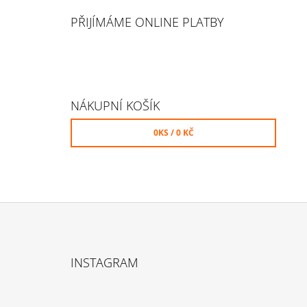
PŘIJÍMÁME ONLINE PLATBY
NÁKUPNÍ KOŠÍK
0
KS /
0 KČ
Z
Á
INSTAGRAM
P
A