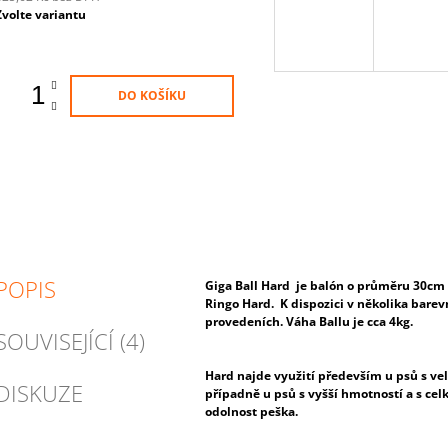
Měrná
Zvolte variantu
ena:
DO KOŠÍKU
POPIS
Giga Ball Hard je balón o průměru 30cm
Ringo Hard. K dispozici v několika bare
provedeních. Váha Ballu je cca 4kg.
SOUVISEJÍCÍ (4)
Hard najde využití především u psů s ve
DISKUZE
případně u psů s vyšší hmotností a s cel
odolnost peška.