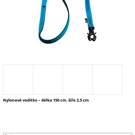
A
J
Í
T
?
HLEDAT
D
O
Nylonové vodítko – délka 150 cm, šíře 2,5 cm
P
O
R
U
Č
U