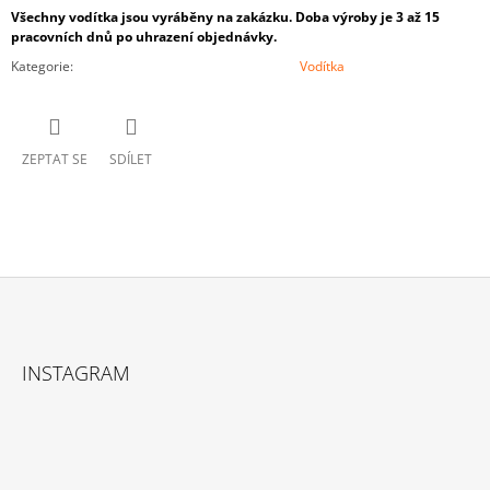
Všechny vodítka jsou vyráběny na zakázku. Doba výroby je 3 až 15
pracovních dnů po uhrazení objednávky.
Kategorie
:
Vodítka
ZEPTAT SE
SDÍLET
Z
Á
INSTAGRAM
P
A
T
Í