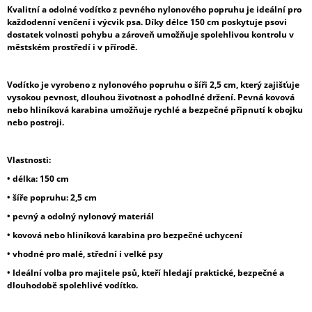
Kvalitní a odolné vodítko z pevného nylonového popruhu je ideální pro
každodenní venčení i výcvik psa. Díky délce 150 cm poskytuje psovi
dostatek volnosti pohybu a zároveň umožňuje spolehlivou kontrolu v
městském prostředí i v přírodě.
Vodítko je vyrobeno z nylonového popruhu o šíři 2,5 cm, který zajišťuje
vysokou pevnost, dlouhou životnost a pohodlné držení. Pevná kovová
nebo hliníková karabina umožňuje rychlé a bezpečné připnutí k obojku
nebo postroji.
Vlastnosti:
• délka: 150 cm
• šíře popruhu: 2,5 cm
• pevný a odolný nylonový materiál
• kovová nebo hliníková karabina pro bezpečné uchycení
• vhodné pro malé, střední i velké psy
• Ideální volba pro majitele psů, kteří hledají praktické, bezpečné a
dlouhodobě spolehlivé vodítko.