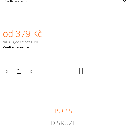
J
E
M
E
od
379 Kč
od
313,22 Kč
bez DPH
Měrná
Zvolte variantu
cena:
DO
KOŠÍKU
POPIS
DISKUZE