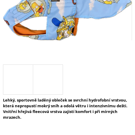
A
J
Í
T
?
HLEDAT
D
O
Lehký, sportovně laděný obleček se svrchní hydrofobní vrstvou,
P
která nepropustí mokrý sníh a odolá větru i intenzivnímu dešti.
O
Vnitřní hřejivá fleecová vrstva zajistí komfort i při mírných
R
mrazech.
U
Č
U