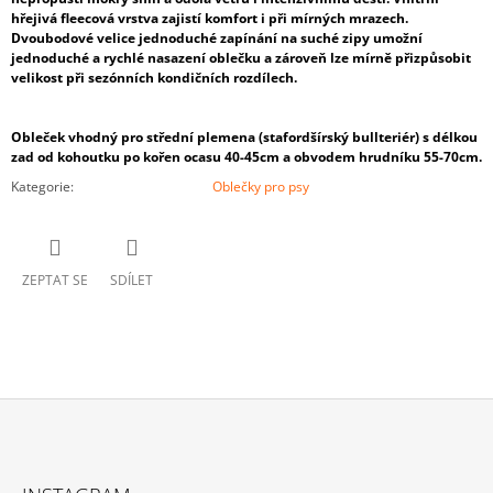
hřejivá fleecová vrstva zajistí komfort i při mírných mrazech.
Dvoubodové velice jednoduché zapínání na suché zipy umožní
jednoduché a rychlé nasazení oblečku a zároveň lze mírně přizpůsobit
velikost při sezónních kondičních rozdílech.
Obleček vhodný pro střední plemena (stafordšírský bullteriér) s délkou
zad od kohoutku po kořen ocasu 40-45cm a obvodem hrudníku 55-70cm.
Kategorie
:
Oblečky pro psy
ZEPTAT SE
SDÍLET
Z
Á