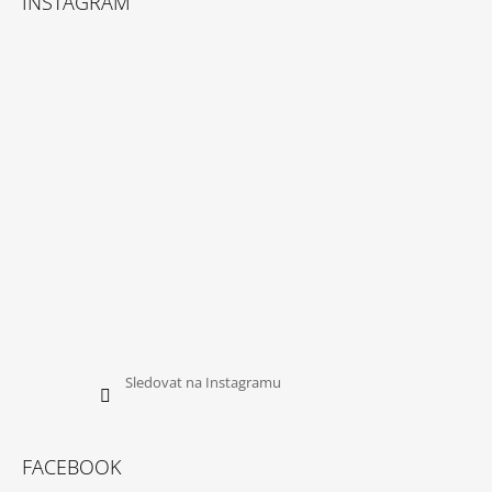
INSTAGRAM
P
A
T
Í
Sledovat na Instagramu
FACEBOOK