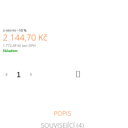
J
E
M
E
2 383 Kč
–10 %
2 144,70 Kč
1 772,48 Kč bez DPH
Měrná
Skladem
cena:
DO
KOŠÍKU
POPIS
SOUVISEJÍCÍ (4)