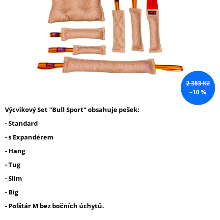
A
J
Í
T
?
2 383 Kč
–10 %
Výcvikový Set "Bull Sport" obsahuje pešek:
HLEDAT
- Standar
d
- s Expandérem
- Hang
D
O
- Tug
P
- Slim
O
R
- Big
U
- Polštár M bez bočních úchytů.
Č
U