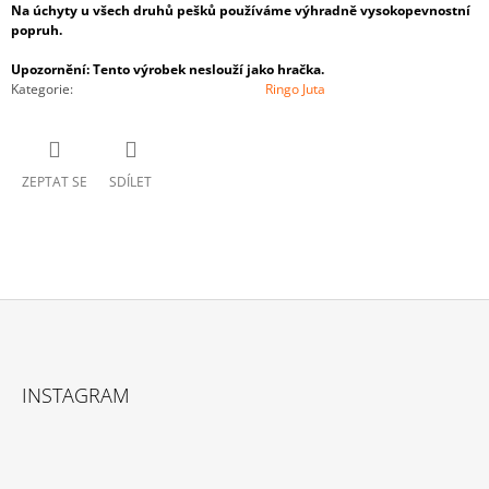
Na úchyty u všech druhů pešků používáme výhradně vysokopevnostní
popruh.
Upozornění: Tento výrobek neslouží jako hračka.
Kategorie
:
Ringo Juta
ZEPTAT SE
SDÍLET
Z
Á
INSTAGRAM
P
A
T