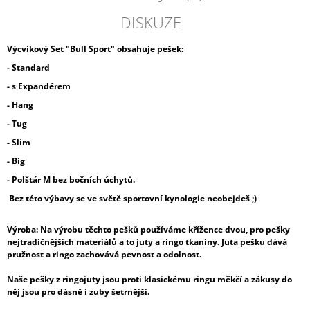
DISKUZE
Výcvikový Set "Bull Sport" obsahuje pešek:
- Standar
d
- s Expandérem
- Hang
- Tug
- Slim
- Big
- Polštár M bez bočních úchytů.
Bez této výbavy se ve světě sportovní kynologie neobejdeš ;)
Výroba: Na výrobu těchto pešků používáme křížence dvou, pro pešky
nejtradičnějších materiálů a to juty a ringo tkaniny. Juta pešku dává
pružnost a ringo zachovává pevnost a odolnost.
Naše pešky z ringojuty jsou proti klasickému ringu měkčí a zákusy do
něj jsou pro dásně i zuby šetrnější.