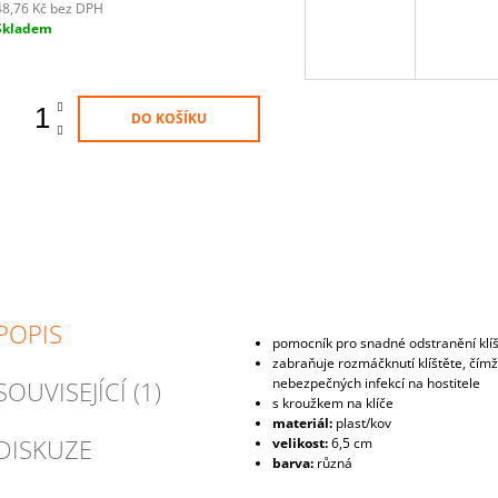
48,76 Kč bez DPH
Měrná
Skladem
ena:
DO KOŠÍKU
POPIS
pomocník pro snadné odstranění klíš
zabraňuje rozmáčknutí klíštěte, čímž
nebezpečných infekcí na hostitele
SOUVISEJÍCÍ (1)
s kroužkem na klíče
materiál:
plast/kov
DISKUZE
velikost:
6,5 cm
barva:
různá