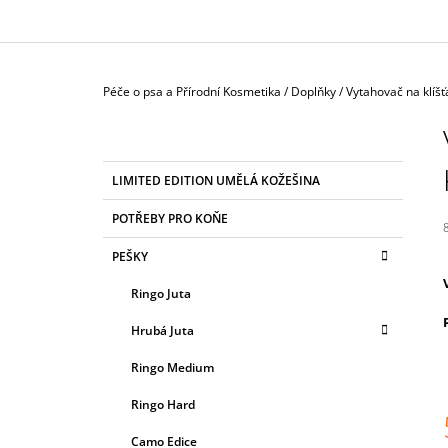
Domů
Péče o psa a Přírodní Kosmetika
/
Doplňky
/
Vytahovač na klíšť
P
O
S
K
Přeskočit
LIMITED EDITION UMĚLÁ KOŽEŠINA
T
A
kategorie
T
R
POTŘEBY PRO KOŇE
E
A
G
PEŠKY
N
O
R
j
N
Ringo Juta
I
5
Í
z
E
Hrubá Juta
P
h
A
Ringo Medium
N
Ringo Hard
E
Camo Edice