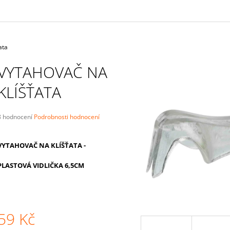
ata
VYTAHOVAČ NA
KLÍŠŤATA
Průměrné
8 hodnocení
Podrobnosti hodnocení
hodnocení
produktu
e
VYTAHOVAČ NA KLÍŠŤATA -
,0
PLASTOVÁ VIDLIČKA 6,5CM
5
vězdiček.
59 Kč