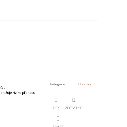
Kategorie
:
Doplňky
ťat
 snižuje riziko přenosu
TISK
ZEPTAT SE
SDÍLET